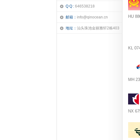
Q Q :
646538218
HU 8
邮箱：
info@qinocean.cn
地址：
汕头珠池金丽雅轩2栋403
KL 0
MH 
NX 