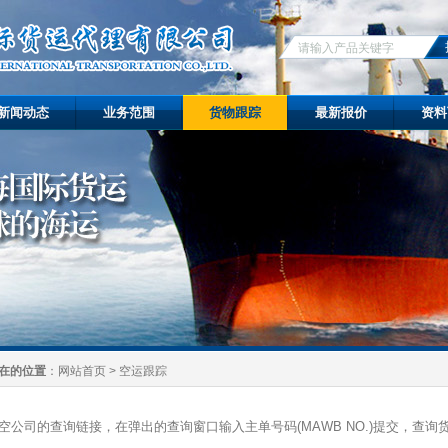
新闻动态
业务范围
货物跟踪
最新报价
资料
在的位置
：
网站首页
>
空运跟踪
空公司的查询链接，在弹出的查询窗口输入主单号码(MAWB NO.)提交，查询