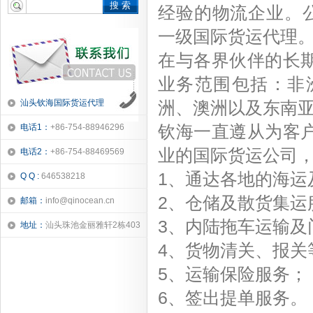
搜 索
经验的物流企业。公
一级国际货运代理
在与各界伙伴的长
业务范围包括：非
汕头钦海国际货运代理
洲、澳洲以及东南
钦海一直遵从为客
电话1：
+86-754-88946296
业的国际货运公司
电话2：
+86-754-88469569
1、通达各地的海运
Q Q :
646538218
2、仓储及散货集运
邮箱：
info@qinocean.cn
3、内陆拖车运输及
地址：
汕头珠池金丽雅轩2栋403
4、货物清关、报关
5、运输保险服务；
6、签出提单服务。