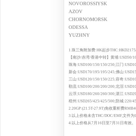
NOVOROSSIYSK
AZOV
CHORNOMORSK
ODESSA
YUZHNY
1.珠三角附加费:HK起步THC:HKD2175/300
【南沙/赤湾/香港中转】黄埔:USD50/100/100
珠海:USD100/150/150/250;江门:USD100
新会:USD170/195/195/245;佛山:USD150
三山:USD120/150/150/225;容奇:USD100
勒流:USD100/200/200/200;北滘:USD100
云浮;USD180/260/260/300;湛江:USD290
梧州:USD265/425/425/500;防城:220/4
2.20GP:(21.5T-27.9T)免收重柜费RMB4
3.以上价格未含THC/DOC/EMF,文件为U
4.以上价格从
7
月
16
日至
7
月
31
日有效。