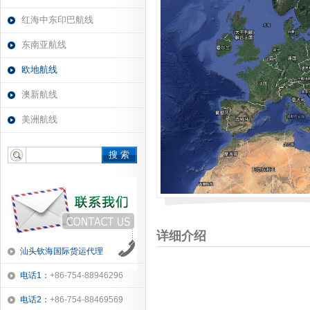
红海中东印巴航线
东南亚航线
欧地航线
澳新航线
美洲航线
搜 索
详细介绍
汕头钦海国际货运代理
电话1：
+86-754-88946296
电话2：
+86-754-88469569