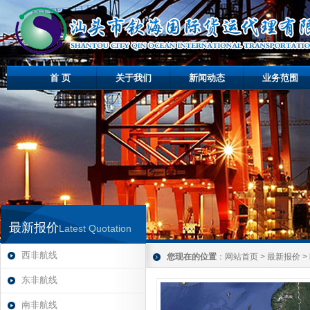
首 页
关于我们
新闻动态
业务范围
最新报价
Latest Quotation
西非航线
您现在的位置
：
网站首页
>
最新报价
>
东非航线
南非航线