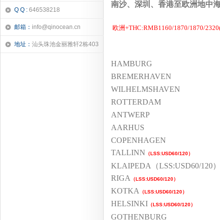
南沙、深圳、香港至欧洲地中海 
Q Q :
646538218
邮箱：
info@qinocean.cn
欧洲+THC:RMB1160/1870/1870/2320(
地址：
汕头珠池金丽雅轩2栋403
HAMBURG
BREMERHAVEN
WILHELMSHAVEN
ROTTERDAM
ANTWERP
AARHUS
COPENHAGEN
TALLINN
（
LSS:USD60/120
）
KLAIPEDA（LSS:USD60/120
RIGA
（
LSS:USD60/120
）
KOTKA
（
LSS:USD60/120
）
HELSINKI
（
LSS:USD60/120
）
GOTHENBURG