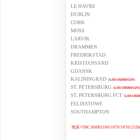
LE HAVRE
DUBLIN
CORK
MOSS
LARVIK
DRAMMEN
FREDRIKSTAD
KRISTIANSAND
GDANSK
KALININGRAD
（
LSS:USD60/120
）
ST. PETERSBURG
（
LSS:USD60/120
ST. PETERSBURG FCT
（
LSS:USD
FELIXSTOWE
SOUTHAMPTON
地东+THC:RMB1160/1870/1870/2320(